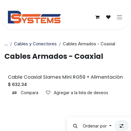
Ir al contenido
...
Cables y Conectores
Cables Armados - Coaxial
Cables Armados - Coaxial
Sin existencias
Cable Coaxial Siames Mini RG59 + Alimentación
$
632.34
Compara
Agregar a la lista de deseos
Ordenar por