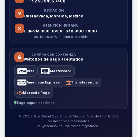
+52 55 9435 7408
UBICACIÓN
Cuernavaca, Morelos, México
ATENCIÓN HUMANA
Lun–Vie 8:30–16:30 · Sáb 9:00–14:00
Asistentes de IA en horario extendido
COMPRA CON CONFIANZA
Métodos de pago aceptados
Visa
Mastercard
American Express
Transferencia
Mercado Pago
Pago seguro con Stripe
© 2026 Broadband Systems de México, S.A. de C.V. Todos
los derechos reservados.
BSystems® es una marca registrada.