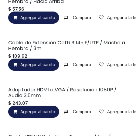
Hembra / Hacia Arriba
$
57.56
Agregar al carrito
Compara
Agregar a la l
Cable de Extensión Cat6 RJ45 F/UTP / Macho a
Hembra / 3m
$
109.92
Agregar al carrito
Compara
Agregar a la l
Adaptador HDMI a VGA / Resolución 1080P /
Audio 3.5mm
$
243.07
Agregar al carrito
Compara
Agregar a la l