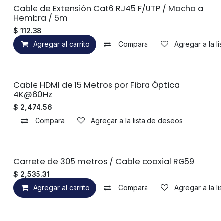
Cable de Extensión Cat6 RJ45 F/UTP / Macho a
Hembra / 5m
$
112.38
Agregar al carrito
Compara
Agregar a la l
Sin existencias
Cable HDMI de 15 Metros por Fibra Óptica
4K@60Hz
$
2,474.56
Compara
Agregar a la lista de deseos
Carrete de 305 metros / Cable coaxial RG59
$
2,535.31
Agregar al carrito
Compara
Agregar a la l