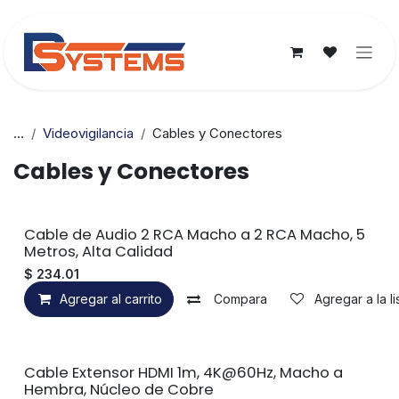
Ir al contenido
...
Videovigilancia
Cables y Conectores
Cables y Conectores
Cable de Audio 2 RCA Macho a 2 RCA Macho, 5
Metros, Alta Calidad
$
234.01
Agregar al carrito
Compara
Agregar a la l
Cable Extensor HDMI 1m, 4K@60Hz, Macho a
Hembra, Núcleo de Cobre