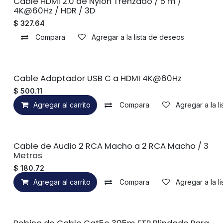
Sin existencias
Cable HDMI 2.0 de Nylon Trenzado / 5 m /
4K@60Hz / HDR / 3D
$
327.64
Compara
Agregar a la lista de deseos
Cable Adaptador USB C a HDMI 4K@60Hz
$
500.11
Agregar al carrito
Compara
Agregar a la l
Cable de Audio 2 RCA Macho a 2 RCA Macho / 3
Metros
$
180.72
Agregar al carrito
Compara
Agregar a la l