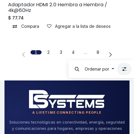
Sin existencias
Adaptador HDMI 2.0 Hembra a Hembra /
4k@60Hz
$
77.74
Compara
Agregar a la lista de deseos
1
2
3
4
…
8
Ordenar por
A LIFETIME CONNECTING PEOPLE
Soluciones tecnológicas en conectividad, energía, seguridad
y comunicaciones para hogares, empresas y operaciones