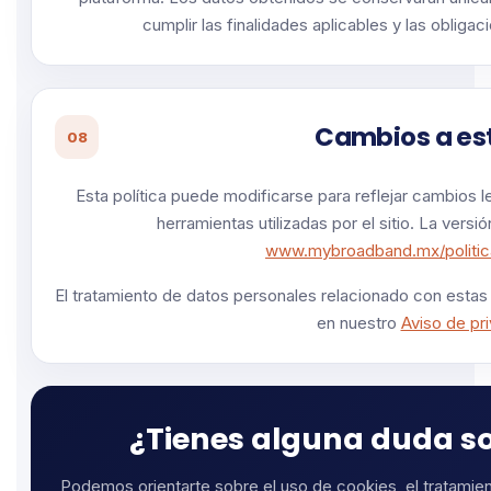
cumplir las finalidades aplicables y las obliga
Cambios a est
08
Esta política puede modificarse para reflejar cambios l
herramientas utilizadas por el sitio. La versi
www.mybroadband.mx/politi
El tratamiento de datos personales relacionado con estas
en nuestro
Aviso de pr
¿Tienes alguna duda s
Podemos orientarte sobre el uso de cookies, el tratami