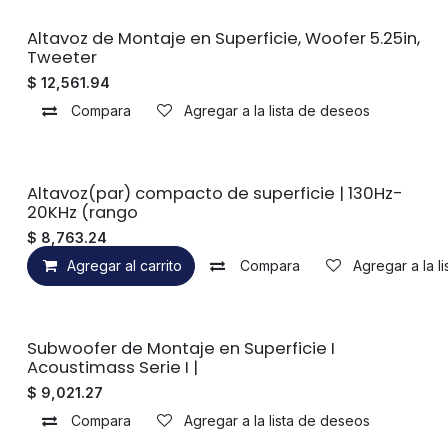
Sin existencias
Altavoz de Montaje en Superficie, Woofer 5.25in,
Tweeter
$
12,561.94
Compara
Agregar a la lista de deseos
Altavoz(par) compacto de superficie | 130Hz-
20KHz (rango
$
8,763.24
Agregar al carrito
Compara
Agregar a la l
Sin existencias
Subwoofer de Montaje en Superficie I
Acoustimass Serie I |
$
9,021.27
Compara
Agregar a la lista de deseos