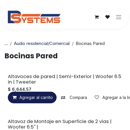
Ir al contenido
...
Audio residencial/Comercial
Bocinas Pared
Bocinas Pared
Altavoces de pared | Semi-Exterior | Woofer 6.5
in | Tweeter
$
6,644.57
Agregar al carrito
Compara
Agregar a la l
Altavoz de Montaje en Superficie de 2 vias |
Woofer 6.5'' |