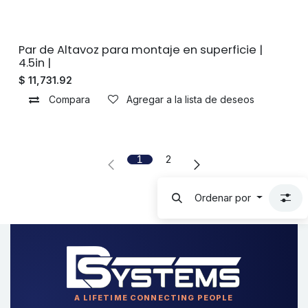
Sin existencias
Par de Altavoz para montaje en superficie |
4.5in |
$
11,731.92
Compara
Agregar a la lista de deseos
1
2
Ordenar por
A LIFETIME CONNECTING PEOPLE