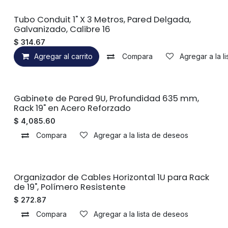
Tubo Conduit 1" X 3 Metros, Pared Delgada,
Galvanizado, Calibre 16
$
314.67
Agregar al carrito
Compara
Agregar a la l
Sin existencias
Gabinete de Pared 9U, Profundidad 635 mm,
Rack 19" en Acero Reforzado
$
4,085.60
Compara
Agregar a la lista de deseos
Sin existencias
Organizador de Cables Horizontal 1U para Rack
de 19", Polímero Resistente
$
272.87
Compara
Agregar a la lista de deseos