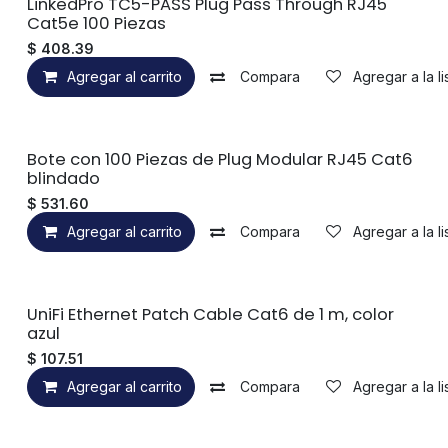
LinkedPro TC5-PASS Plug Pass Through RJ45
Cat5e 100 Piezas
$
408.39
Agregar al carrito
Compara
Agregar a la l
Bote con 100 Piezas de Plug Modular RJ45 Cat6
blindado
$
531.60
Agregar al carrito
Compara
Agregar a la l
UniFi Ethernet Patch Cable Cat6 de 1 m, color
azul
$
107.51
Agregar al carrito
Compara
Agregar a la l