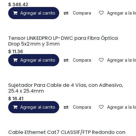
$
348.42
Agregar al carrito
Compara
Agregar a la l
Tensor LINKEDPRO LP-DWC para Fibra Óptica
Drop 5x2 mm y 3 mm
$
11.36
Agregar al carrito
Compara
Agregar a la l
Sujetador Para Cable de 4 Vías, con Adhesivo,
25.4 x 25.4mm
$
16.41
Agregar al carrito
Compara
Agregar a la l
Cable Ethernet Cat7 CLASSⅠF/FTP Redondo con