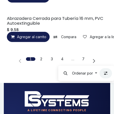
Abrazadera Cerrada para Tubería 16 mm, PVC
Autoextinguible
$
9.58
Agregar al carrito
Compara
Agregar a la l
1
2
3
4
…
7
Ordenar por
A LIFETIME CONNECTING PEOPLE