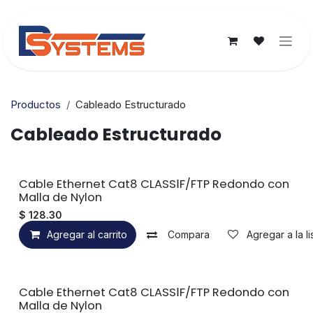
Ir al contenido
Productos
Cableado Estructurado
Cableado Estructurado
Cable Ethernet Cat8 CLASSⅠF/FTP Redondo con
Malla de Nylon
$
128.30
Agregar al carrito
Compara
Agregar a la l
Cable Ethernet Cat8 CLASSⅠF/FTP Redondo con
Malla de Nylon