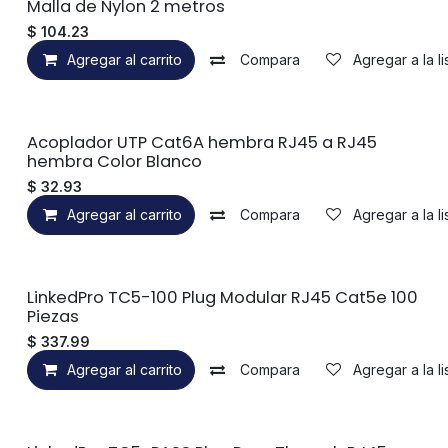
Malla de Nylon 2 metros
$
104.23
Agregar al carrito
Compara
Agregar a la l
Acoplador UTP Cat6A hembra RJ45 a RJ45
hembra Color Blanco
$
32.93
Agregar al carrito
Compara
Agregar a la l
LinkedPro TC5-100 Plug Modular RJ45 Cat5e 100
Piezas
$
337.99
Agregar al carrito
Compara
Agregar a la l