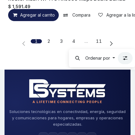
$
1,591.49
Agregar al carrito
Compara
Agregar a la l
1
2
3
4
…
11
Ordenar por
A LIFETIME CONNECTING PEOPLE
Soluciones tecnológicas en conectividad, energía, seguridad
y comunicaciones para hogares, empresas y operaciones
especializadas.