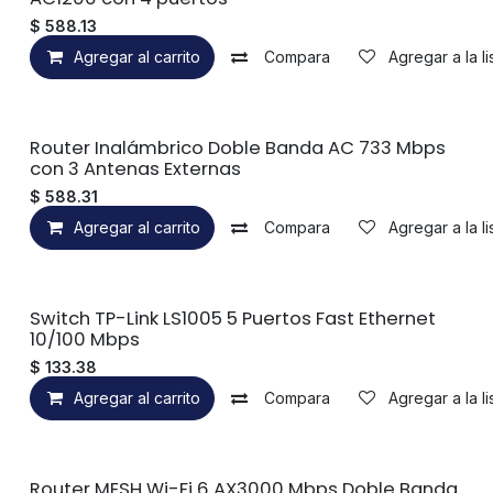
$
588.13
Agregar al carrito
Compara
Agregar a la l
Router Inalámbrico Doble Banda AC 733 Mbps
con 3 Antenas Externas
$
588.31
Agregar al carrito
Compara
Agregar a la l
Switch TP-Link LS1005 5 Puertos Fast Ethernet
10/100 Mbps
$
133.38
Agregar al carrito
Compara
Agregar a la l
Router MESH Wi-Fi 6 AX3000 Mbps Doble Banda