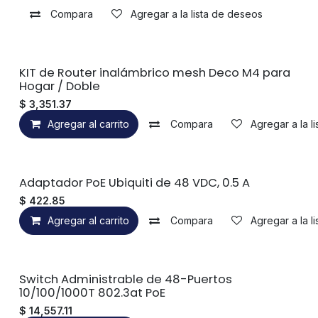
Compara
Agregar a la lista de deseos
KIT de Router inalámbrico mesh Deco M4 para
Hogar / Doble
$
3,351.37
Agregar al carrito
Compara
Agregar a la l
Adaptador PoE Ubiquiti de 48 VDC, 0.5 A
$
422.85
Agregar al carrito
Compara
Agregar a la l
Switch Administrable de 48-Puertos
10/100/1000T 802.3at PoE
$
14,557.11