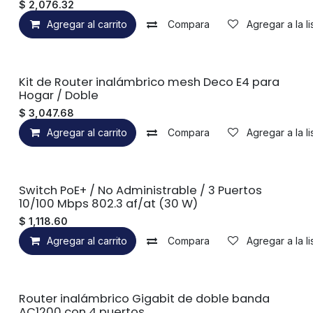
$
2,076.32
Agregar al carrito
Compara
Agregar a la l
Kit de Router inalámbrico mesh Deco E4 para
Hogar / Doble
$
3,047.68
Agregar al carrito
Compara
Agregar a la l
Switch PoE+ / No Administrable / 3 Puertos
10/100 Mbps 802.3 af/at (30 W)
$
1,118.60
Agregar al carrito
Compara
Agregar a la l
Router inalámbrico Gigabit de doble banda
AC1200 con 4 puertos