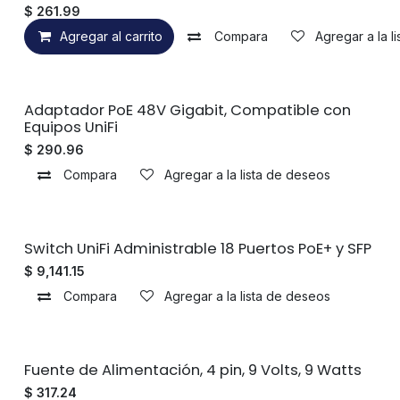
$
261.99
Agregar al carrito
Compara
Agregar a la l
Descontinuado
Adaptador PoE 48V Gigabit, Compatible con
Equipos UniFi
$
290.96
Compara
Agregar a la lista de deseos
Sin existencias
Switch UniFi Administrable 18 Puertos PoE+ y SFP
$
9,141.15
Compara
Agregar a la lista de deseos
Sin existencias
Fuente de Alimentación, 4 pin, 9 Volts, 9 Watts
$
317.24