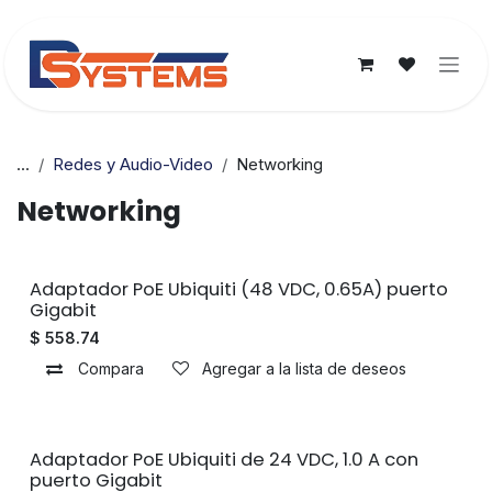
Ir al contenido
...
Redes y Audio-Video
Networking
Networking
Sin existencias
Adaptador PoE Ubiquiti (48 VDC, 0.65A) puerto
Gigabit
$
558.74
Compara
Agregar a la lista de deseos
Adaptador PoE Ubiquiti de 24 VDC, 1.0 A con
puerto Gigabit