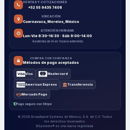
VENTAS Y COTIZACIONES
+52 55 9435 7408
UBICACIÓN
Cuernavaca, Morelos, México
ATENCIÓN HUMANA
Lun–Vie 8:30–16:30 · Sáb 9:00–14:00
Asistentes de IA en horario extendido
COMPRA CON CONFIANZA
Métodos de pago aceptados
Visa
Mastercard
American Express
Transferencia
Mercado Pago
Pago seguro con Stripe
© 2026 Broadband Systems de México, S.A. de C.V. Todos
los derechos reservados.
BSystems® es una marca registrada.