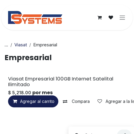
Ir al contenido
...
Viasat
Empresarial
Empresarial
Viasat Empresarial 100GB Internet Satelital
Ilimitado
por mes
$
5,218.00
Agregar al carrito
Compara
Agregar a la l