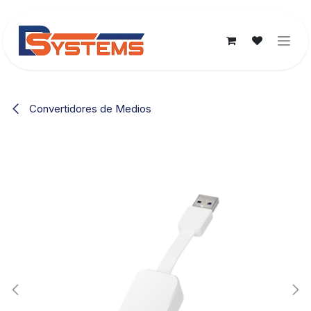
Ir al contenido
Convertidores de Medios