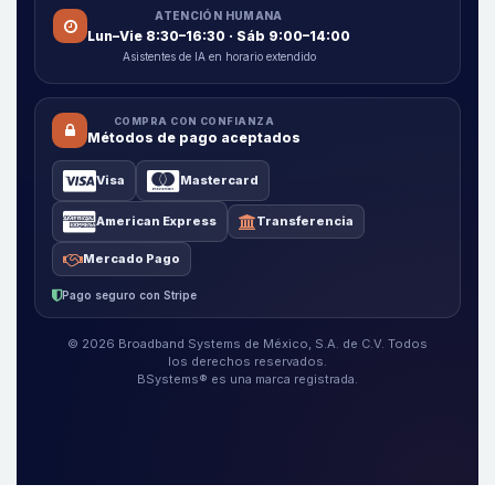
ATENCIÓN HUMANA
Lun–Vie 8:30–16:30 · Sáb 9:00–14:00
Asistentes de IA en horario extendido
COMPRA CON CONFIANZA
Métodos de pago aceptados
Visa
Mastercard
American Express
Transferencia
Mercado Pago
Pago seguro con Stripe
© 2026 Broadband Systems de México, S.A. de C.V. Todos
los derechos reservados.
BSystems® es una marca registrada.