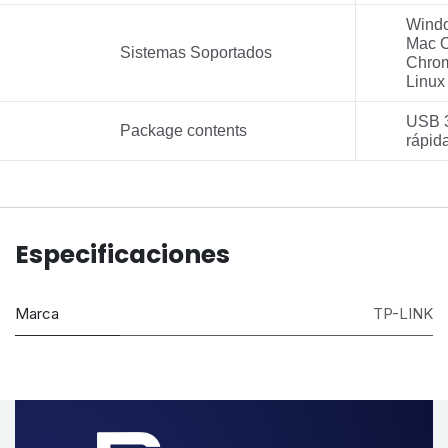
Windo
Mac O
Sistemas Soportados
Chro
Linux
USB 3
Package contents
rápid
Especificaciones
Marca
TP-LINK