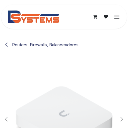
Ir al contenido
Routers, Firewalls, Balanceadores