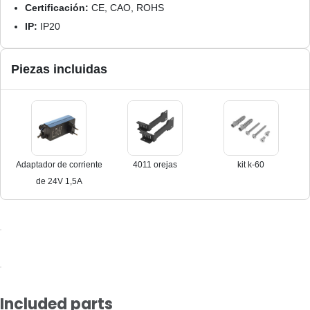
Certificación:
CE, CAO, ROHS
IP:
IP20
Piezas incluidas
Adaptador de corriente
4011 orejas
kit k-60
de 24V 1,5A
Included parts