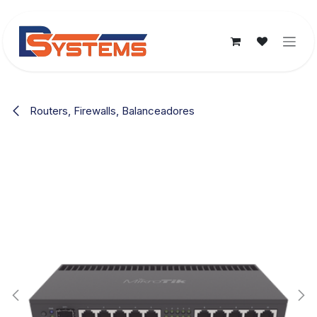
Ir al contenido
Routers, Firewalls, Balanceadores