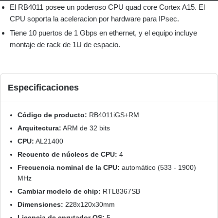
El RB4011 posee un poderoso CPU quad core Cortex A15. El
CPU soporta la aceleracion por hardware para IPsec.
Tiene 10 puertos de 1 Gbps en ethernet, y el equipo incluye
montaje de rack de 1U de espacio.
Especificaciones
Código de producto:
RB4011iGS+RM
Arquitectura:
ARM de 32 bits
CPU:
AL21400
Recuento de núcleos de CPU:
4
Frecuencia nominal de la CPU:
automático (533 - 1900)
MHz
Cambiar modelo de chip:
RTL8367SB
Dimensiones:
228x120x30mm
Licencia de enrutador OS:
5