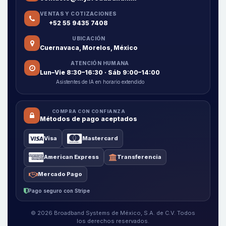
VENTAS Y COTIZACIONES
+52 55 9435 7408
UBICACIÓN
Cuernavaca, Morelos, México
ATENCIÓN HUMANA
Lun–Vie 8:30–16:30 · Sáb 9:00–14:00
Asistentes de IA en horario extendido
COMPRA CON CONFIANZA
Métodos de pago aceptados
Visa
Mastercard
American Express
Transferencia
Mercado Pago
Pago seguro con Stripe
© 2026 Broadband Systems de México, S.A. de C.V. Todos
los derechos reservados.