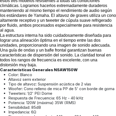
estos tres modelos resistentes a todas las condiciones 
climáticas. Logramos hacerlos extremadamente duraderos 
manteniendo al mismo tiempo el rendimiento de audio según 
los estándares de Yamaha. El altavoz de graves utiliza un cono 
altamente receptivo y un tweeter de cúpula suave refrigerado 
por fluido, ambos procesados especialmente para resistencia 
al agua.
La estructura interna ha sido cuidadosamente diseñada para 
lograr una alineación óptima en el tiempo entre las dos 
unidades, proporcionando una imagen de sonido adecuada. 
Una guía de ondas y un bafle frontal garantizan buenas 
características de dispersión del sonido. La claridad tonal en 
todos los rangos de frecuencia es excelente, con una 
distorsión muy baja.
Características Generales NSAW150W
Color: Blanco
Altavoz semi exterior
Tipo de altavoz: Suspensión acústica de 2 vías
Woofer: Cono relleno de mica PP de 5' con borde de goma
Tweeters: 1/2' PEI Dome
Respuesta de Frecuencia: 65 Hz - 40 kHz
Potencia: 120W (máxima) 35W (RMS)
Sensibilidad: 85dB
Impedancia: 6Ω