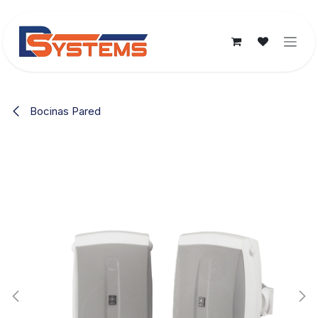
Ir al contenido
Bocinas Pared