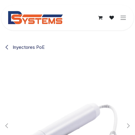
Ir al contenido
Inyectores PoE