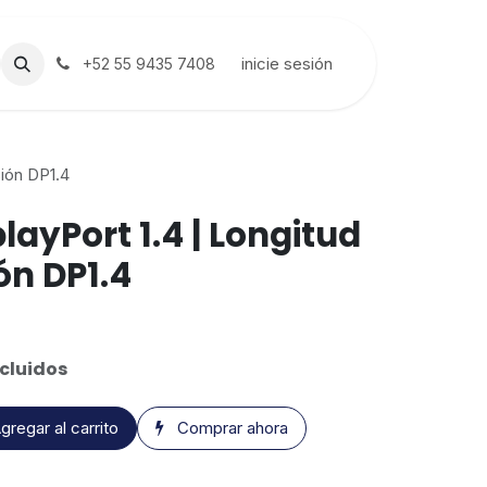
inicie sesión
+52 55 9435 7408
sión DP1.4
layPort 1.4 | Longitud
ón DP1.4
cluidos
gregar al carrito
Comprar ahora