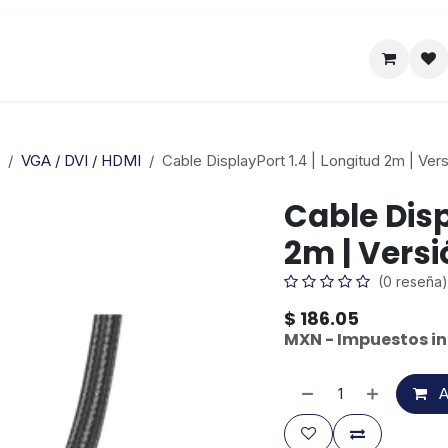
Satelital
Empresa
Catálogo
VGA / DVI / HDMI
Cable DisplayPort 1.4 | Longitud 2m | Ver
Cable Disp
2m | Versi
(0 reseña)
$
186.05
MXN - Impuestos in
A