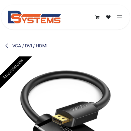
Ir al contenido
VGA / DVI / HDMI
Sin existencias