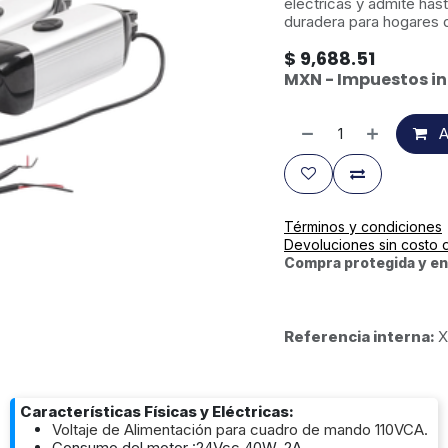
eléctricas y admite hast
duradera para hogares 
$
9,688.51
MXN - Impuestos in
A
Términos y condiciones
Devoluciones sin costo 
Compra protegida y en
Referencia interna:
X
Características Físicas y Eléctricas:
Voltaje de Alimentación para cuadro de mando 110VCA.
Consumo del motor :24Vcc 40W, 2A.