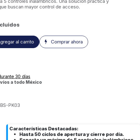
a 5 controles inalámbricos. Una solución práctica y
que buscan mayor control de acceso.
cluidos
gregar al carrito
Comprar ahora
durante 30 días
víos a todo México
BS-PK03
Características Destacadas:
Hasta 50 ciclos de apertura y cierre por día.
Soporta un máximo de 5 controles inalámbricos.