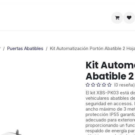
Satelital
Empresa
Catálogo
r
Puertas Abatibles
Kit Automatización Portón Abatible 2 Ho
Kit Autom
Abatible 
(0 reseña)
El kit XBS-PK03 está di
vehiculares abatibles d
seguridad en accesos. 
ancho máximo de 3 metr
protección IP55 garantiz
adecuado para exteriore
proporcionando un func
respaldo de energía par