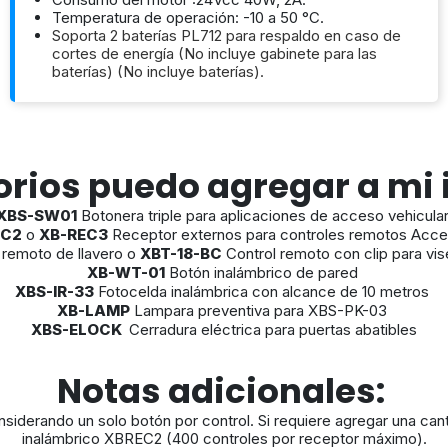
Temperatura de operación: -10 a 50 °C.
Soporta 2 baterías PL712 para respaldo en caso de
cortes de energía (No incluye gabinete para las
baterías) (No incluye baterías).
rios puedo agregar a mi 
XBS-SW01
Botonera triple para aplicaciones de acceso vehicula
EC2
o
XB-REC3
Receptor externos para controles remotos Ac
 remoto de llavero o
XBT-18-BC
Control remoto con clip para vi
XB-WT-01
Botón inalámbrico de pared
XBS-IR-33
Fotocelda inalámbrica con alcance de 10 metros
XB-LAMP
Lampara preventiva para XBS-PK-03
XBS-ELOCK
Cerradura eléctrica para puertas abatibles
Notas adicionales:
siderando un solo botón por control. Si requiere agregar una ca
inalámbrico XBREC2 (400 controles por receptor máximo).