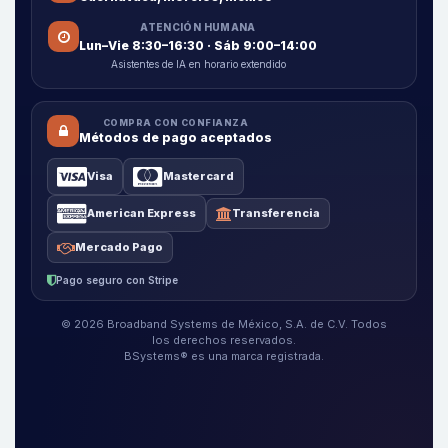
ATENCIÓN HUMANA
Lun–Vie 8:30–16:30 · Sáb 9:00–14:00
Asistentes de IA en horario extendido
COMPRA CON CONFIANZA
Métodos de pago aceptados
Visa
Mastercard
American Express
Transferencia
Mercado Pago
Pago seguro con Stripe
© 2026 Broadband Systems de México, S.A. de C.V. Todos
los derechos reservados.
BSystems® es una marca registrada.