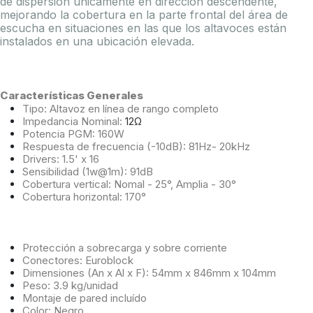
de dispersión únicamente en dirección descendente,
mejorando la cobertura en la parte frontal del área de
escucha en situaciones en las que los altavoces están
instalados en una ubicación elevada.
Características Generales
Tipo: Altavoz en línea de rango completo
Impedancia Nominal:
12Ω
Potencia PGM: 160W
Respuesta de frecuencia (-10dB): 81Hz- 20kHz
Drivers: 1.5' x 16
Sensibilidad (1w@1m): 91dB
Cobertura vertical: Nomal - 25°, Amplia - 30
°
Cobertura horizontal: 170°
Protección a sobrecarga y sobre corriente
Conectores: Euroblock
Dimensiones (An x Al x F): 54mm x 846mm x 104mm
Peso: 3.9 kg/unidad
Montaje de pared incluído
Color: Negro