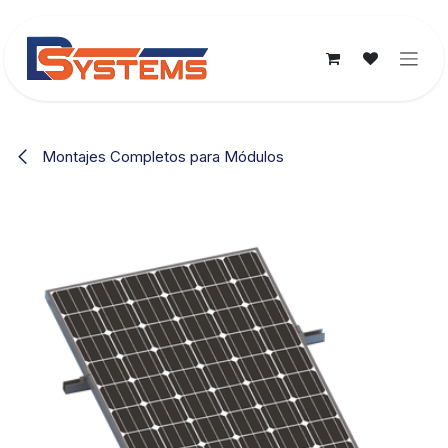
Ir al contenido
Montajes Completos para Módulos