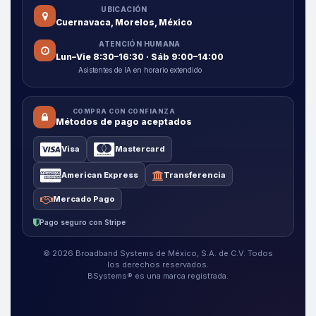
UBICACIÓN
Cuernavaca, Morelos, México
ATENCIÓN HUMANA
Lun–Vie 8:30–16:30 · Sáb 9:00–14:00
Asistentes de IA en horario extendido
COMPRA CON CONFIANZA
Métodos de pago aceptados
Visa
Mastercard
American Express
Transferencia
Mercado Pago
Pago seguro con Stripe
© 2026 Broadband Systems de México, S.A. de C.V. Todos
los derechos reservados.
BSystems® es una marca registrada.