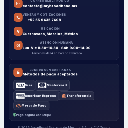
CORREO ELECTRÓNICO
contacto@mybroadband.mx
VENTAS Y COTIZACIONES
+52 55 9435 7408
UBICACIÓN
Cuernavaca, Morelos, México
ATENCIÓN HUMANA
Lun–Vie 8:30–16:30 · Sáb 9:00–14:00
Asistentes de IA en horario extendido
COMPRA CON CONFIANZA
Métodos de pago aceptados
Visa
Mastercard
American Express
Transferencia
Mercado Pago
Pago seguro con Stripe
© 2026 Broadband Systems de México, S.A. de C.V. Todos