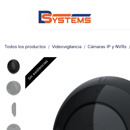
Ir al contenido
Categorías
Todos los productos
Videovigilancia
Cámaras IP y NVRs
Sin existencias
Sin existencias