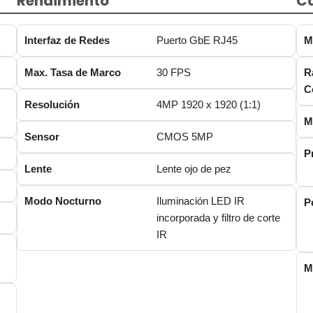
Rendimiento
Ca
Interfaz de Redes
Puerto GbE RJ45
M
Max. Tasa de Marco
30 FPS
R
C
Resolución
4MP 1920 x 1920 (1:1)
M
Sensor
CMOS 5MP
P
Lente
Lente ojo de pez
Modo Nocturno
Iluminación LED IR
P
incorporada y filtro de corte
IR
M