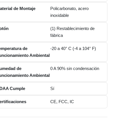
aterial de Montaje
Policarbonato, acero
inoxidable
otón
(1) Restablecimiento de
fábrica
emperatura de
-20 a 40° C (-4 a 104° F)
uncionamiento Ambiental
umedad de
0 A 90% sin condensación
uncionamiento Ambiental
DAA Cumple
Sí
ertificaciones
CE, FCC, IC