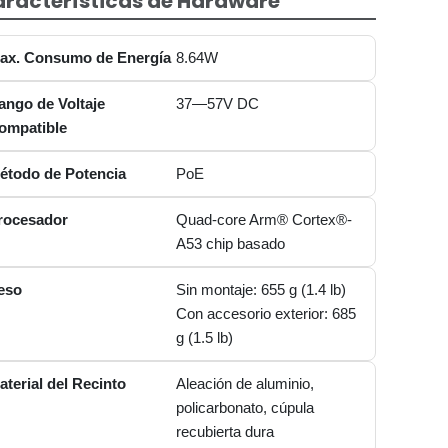
racterísticas de Hardware
ax. Consumo de Energía
8.64W
ango de Voltaje
37—57V DC
ompatible
étodo de Potencia
PoE
rocesador
Quad-core Arm® Cortex®-
A53 chip basado
eso
Sin montaje: 655 g (1.4 lb)
Con accesorio exterior: 685
g (1.5 lb)
aterial del Recinto
Aleación de aluminio,
policarbonato, cúpula
recubierta dura