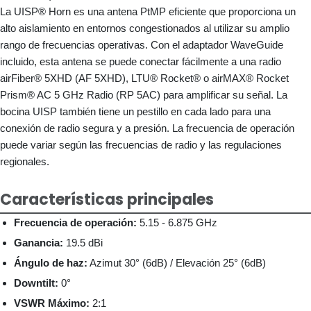
La UISP® Horn es una antena PtMP eficiente que proporciona un
alto aislamiento en entornos congestionados al utilizar su amplio
rango de frecuencias operativas. Con el adaptador WaveGuide
incluido, esta antena se puede conectar fácilmente a una radio
airFiber® 5XHD (AF 5XHD), LTU® Rocket® o airMAX® Rocket
Prism® AC 5 GHz Radio (RP 5AC) para amplificar su señal. La
bocina UISP también tiene un pestillo en cada lado para una
conexión de radio segura y a presión. La frecuencia de operación
puede variar según las frecuencias de radio y las regulaciones
regionales.
Características principales
Frecuencia de operación:
5.15 - 6.875 GHz
Ganancia:
19.5 dBi
Ángulo de haz:
Azimut 30° (6dB) / Elevación 25° (6dB)
Downtilt:
0°
VSWR Máximo:
2:1