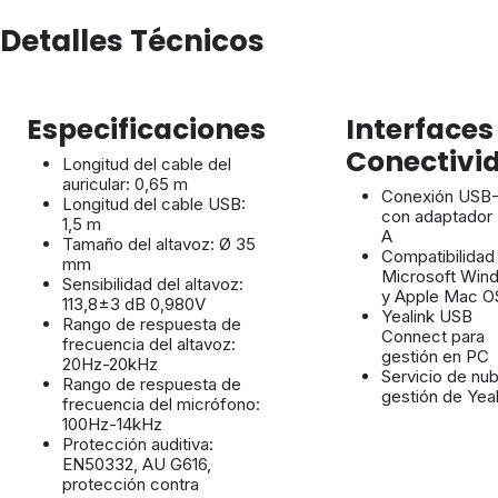
Detalles Técnicos
Especificaciones
Interfaces
Conectivi
Longitud del cable del
auricular: 0,65 m
Conexión USB
Longitud del cable USB:
con adaptador
1,5 m
A
Tamaño del altavoz: Ø 35
Compatibilidad
mm
Microsoft Win
Sensibilidad del altavoz:
y Apple Mac O
113,8±3 dB 0,980V
Yealink USB
Rango de respuesta de
Connect para
frecuencia del altavoz:
gestión en PC
20Hz-20kHz
Servicio de nu
Rango de respuesta de
gestión de Yeal
frecuencia del micrófono:
100Hz-14kHz
Protección auditiva:
EN50332, AU G616,
protección contra