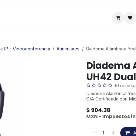
Satelital
Empresa
Catálogo
ía IP - Videoconferencia
Auriculares
Diadema Alámbrica Yeal
Diadema A
UH42 Dual
(0 reseña)
Diadema Alámbrica Yea
C/A Certificada con Mi
$
904.38
MXN - Impuestos in
A