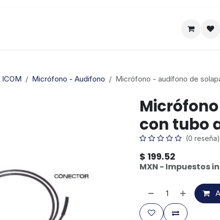
Satelital
Empresa
Catálogo
a ICOM
Micrófono - Audifono
Micrófono - audífono de solap
Micrófono
con tubo 
(0 reseña)
$
199.52
MXN - Impuestos in
A