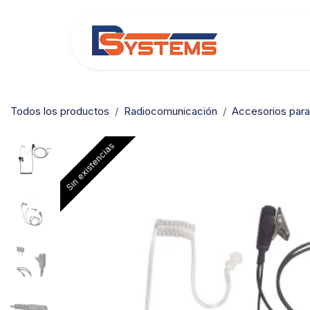
Ir al contenido
Categorías
Todos los productos
Radiocomunicación
Accesorios par
Sin existencias
Sin existencias