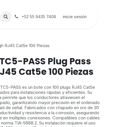
inicie sesión
+52 55 9435 7408
h RJ45 Cat5e 100 Piezas
 TC5-PASS Plug Pass
J45 Cat5e 100 Piezas
 TC5-PASS es un bote con 100 plugs RJ45 Cat5e
ados para instalaciones rápidas y eficientes. Su
a permite que los conductores atraviesen el
mpado, garantizando mayor precisión en el ordenado
idad de señal. Fabricados con chapado en oro de 30
nductividad y resistencia a la corrosión, asegurando
 en múltiples conexiones. Compatibles con cables
norma TIA-568B.2. Su instalación requiere el uso