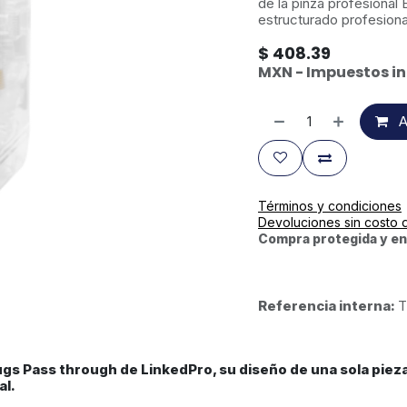
de la pinza profesional
estructurado profesiona
$
408.39
MXN - Impuestos in
A
Términos y condiciones
Devoluciones sin costo 
Compra protegida y en
Referencia interna:
T
lugs Pass through de LinkedPro, su diseño de una sola piez
al.