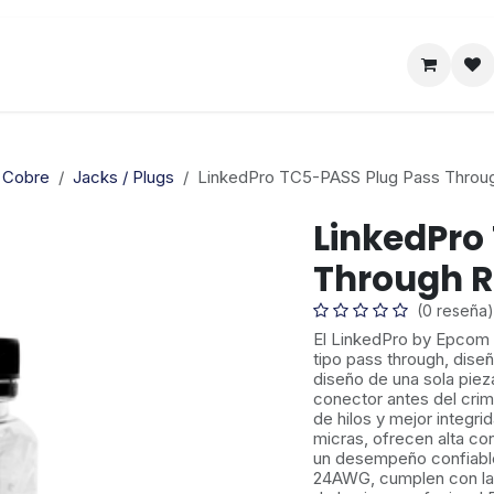
Satelital
Empresa
Catálogo
 Cobre
Jacks / Plugs
LinkedPro TC5-PASS Plug Pass Throug
LinkedPro
Through R
(0 reseña)
El LinkedPro by Epcom
tipo pass through, diseñ
diseño de una sola piez
conector antes del cri
de hilos y mejor integr
micras, ofrecen alta co
un desempeño confiable
24AWG, cumplen con la 