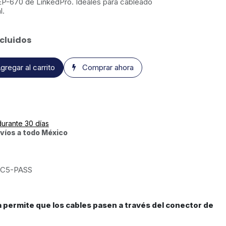
 EP-670 de LinkedPro. Ideales para cableado
l.
cluidos
gregar al carrito
Comprar ahora
durante 30 días
víos a todo México
C5-PASS
a permite que los cables pasen a través del conector de