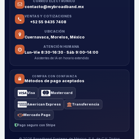
CORREO ELECTRÓNICO
contacto@mybroadband.mx
VENTAS Y COTIZACIONES
+52 55 9435 7408
UBICACIÓN
Cuernavaca, Morelos, México
ATENCIÓN HUMANA
Lun–Vie 8:30–16:30 · Sáb 9:00–14:00
Asistentes de IA en horario extendido
COMPRA CON CONFIANZA
Métodos de pago aceptados
Visa
Mastercard
American Express
Transferencia
Mercado Pago
Pago seguro con Stripe
© 2026 Broadband Systems de México, S.A. de C.V. Todos