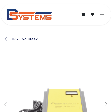
Ir al contenido
UPS - No Break