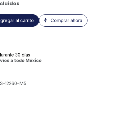
cluidos
gregar al carrito
Comprar ahora
durante 30 días
víos a todo México
S-12260-M5