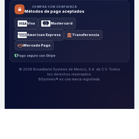
COMPRA CON CONFIANZA
Métodos de pago aceptados
Visa
Mastercard
American Express
Transferencia
Mercado Pago
Pago seguro con Stripe
© 2026 Broadband Systems de México, S.A. de C.V. Todos
los derechos reservados.
BSystems® es una marca registrada.