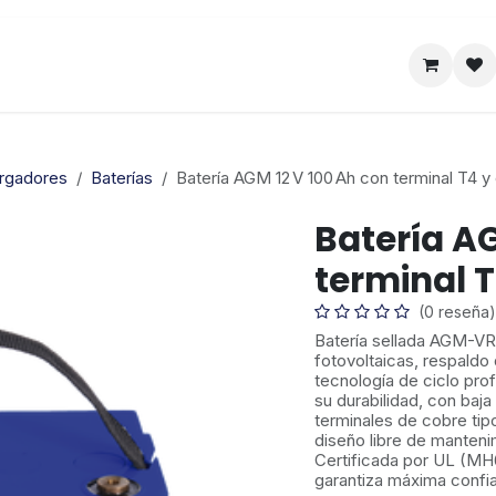
Satelital
Empresa
Catálogo
argadores
Baterías
Batería AGM 12 V 100 Ah con terminal T4 y 
Batería AG
terminal T
(0 reseña)
Batería sellada AGM-VRL
fotovoltaicas, respaldo
tecnología de ciclo pro
su durabilidad, con baja
terminales de cobre tip
diseño libre de mantenim
Certificada por UL (MH
garantiza máxima confia