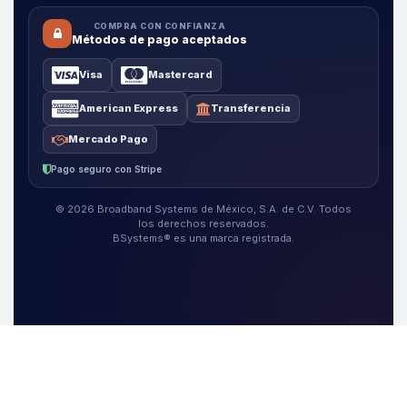
COMPRA CON CONFIANZA
Métodos de pago aceptados
Visa
Mastercard
American Express
Transferencia
Mercado Pago
Pago seguro con Stripe
© 2026 Broadband Systems de México, S.A. de C.V. Todos
los derechos reservados.
BSystems® es una marca registrada.