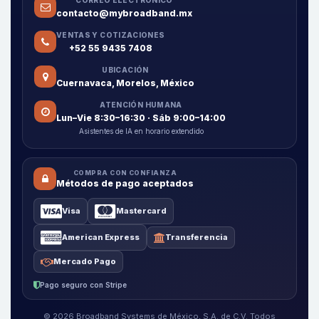
CORREO ELECTRÓNICO
contacto@mybroadband.mx
VENTAS Y COTIZACIONES
+52 55 9435 7408
UBICACIÓN
Cuernavaca, Morelos, México
ATENCIÓN HUMANA
Lun–Vie 8:30–16:30 · Sáb 9:00–14:00
Asistentes de IA en horario extendido
COMPRA CON CONFIANZA
Métodos de pago aceptados
Visa
Mastercard
American Express
Transferencia
Mercado Pago
Pago seguro con Stripe
© 2026 Broadband Systems de México, S.A. de C.V. Todos