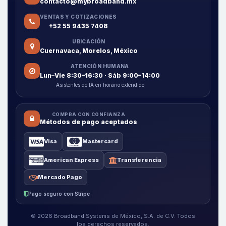
contacto@mybroadband.mx
VENTAS Y COTIZACIONES
+52 55 9435 7408
UBICACIÓN
Cuernavaca, Morelos, México
ATENCIÓN HUMANA
Lun–Vie 8:30–16:30 · Sáb 9:00–14:00
Asistentes de IA en horario extendido
COMPRA CON CONFIANZA
Métodos de pago aceptados
Visa
Mastercard
American Express
Transferencia
Mercado Pago
Pago seguro con Stripe
© 2026 Broadband Systems de México, S.A. de C.V. Todos
los derechos reservados.