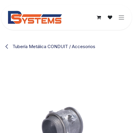
Ir al contenido
Tubería Metálica CONDUIT / Accesorios