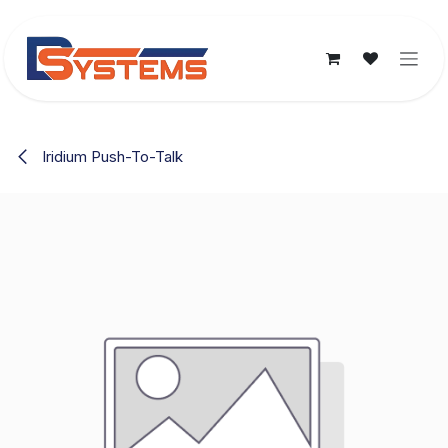
Ir al contenido
Iridium Push-To-Talk