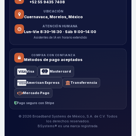
+52 55 9435 7408
UBICACIÓN
Cuernavaca, Morelos, México
ATENCIÓN HUMANA
Lun–Vie 8:30–16:30 · Sáb 9:00–14:00
Asistentes de IA en horario extendido
COMPRA CON CONFIANZA
Métodos de pago aceptados
Visa
Mastercard
American Express
Transferencia
Mercado Pago
Pago seguro con Stripe
© 2026 Broadband Systems de México, S.A. de C.V. Todos
los derechos reservados.
BSystems® es una marca registrada.