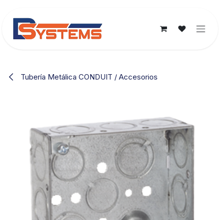
Ir al contenido
Tubería Metálica CONDUIT / Accesorios