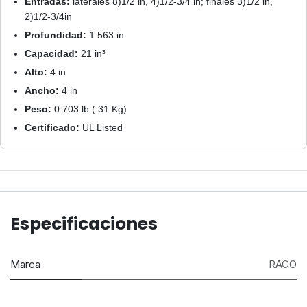
Entradas:
laterales 8)1/2 in, 4)1/2-3/4 in; finales 3)1/2 in,
2)1/2-3/4in
Profundidad:
1.563 in
Capacidad:
21 in³
Alto:
4 in
Ancho:
4 in
Peso:
0.703 lb (.31 Kg)
Certificado:
UL Listed
Especificaciones
Marca
RACO