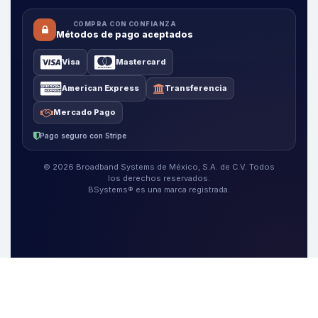
COMPRA CON CONFIANZA
Métodos de pago aceptados
Visa
Mastercard
American Express
Transferencia
Mercado Pago
Pago seguro con Stripe
© 2026 Broadband Systems de México, S.A. de C.V. Todos
los derechos reservados.
BSystems® es una marca registrada.