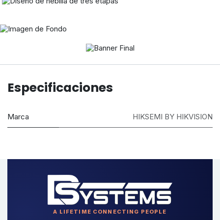
Iluminación RGB
deslumbrante
Especificaciones
Admite conmutación RGB mediante el
software
Marca
HIKSEMI BY HIKVISION
HIKSEMI 16,8 millones de colores para
adaptar su dispositivo de juego
A LIFETIME CONNECTING PEOPLE