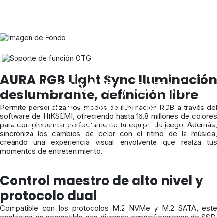
Carcasa para SSD
AURA RGB Light Sync Iluminación
M.2 NVME y SATA |
deslumbrante, definición libre
HIKSEMI MDR1
Permite personalizar los modos de iluminación RGB a través del
software de HIKSEMI, ofreciendo hasta 16.8 millones de colores
ASUS Aura RGB SYNC | USB 3.2 tipo
para complementar perfectamente tu equipo de juego. Además,
sincroniza los cambios de color con el ritmo de la música,
C
creando una experiencia visual envolvente que realza tus
momentos de entretenimiento.
Control maestro de alto nivel y
protocolo dual
Compatible con los protocolos M.2 NVMe y M.2 SATA, este
enclosure es compatible con diversas especificaciones de SSD,