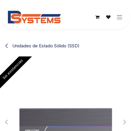
Ir al contenido
Unidades de Estado Sólido (SSD)
Sin existencias
Sin existencias