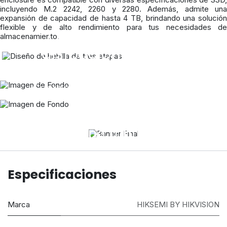
incluyendo M.2 2242, 2260 y 2280. Además, admite una
expansión de capacidad de hasta 4 TB, brindando una solución
flexible y de alto rendimiento para tus necesidades de
Cuerpo robusto y
almacenamiento.
disipación de calor
eficiente
Cuerpo de aleación de aluminio
anodizado completo
con proceso CNC de alta precisión,
con disipación de calor cubierta y
Cuerpo robusto y
eficiente.
i
d
sipación de calor
eficiente
Especificaciones
Cuerpo de aleación de aluminio anodizado completo
con proceso CNC de alta precisión, con disipación de
calor cubierta y eficiente.
Marca
HIKSEMI BY HIKVISION