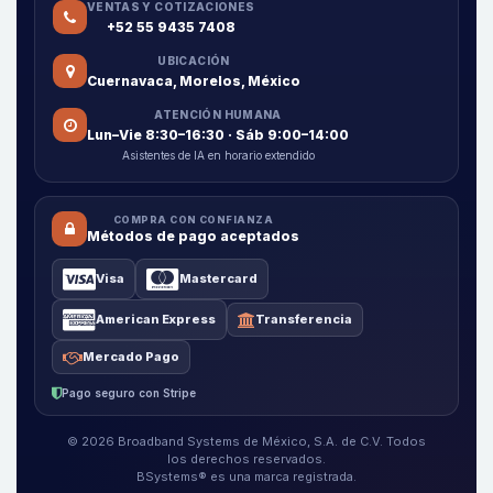
VENTAS Y COTIZACIONES
+52 55 9435 7408
UBICACIÓN
Cuernavaca, Morelos, México
ATENCIÓN HUMANA
Lun–Vie 8:30–16:30 · Sáb 9:00–14:00
Asistentes de IA en horario extendido
COMPRA CON CONFIANZA
Métodos de pago aceptados
Visa
Mastercard
American Express
Transferencia
Mercado Pago
Pago seguro con Stripe
© 2026 Broadband Systems de México, S.A. de C.V. Todos
los derechos reservados.
BSystems® es una marca registrada.