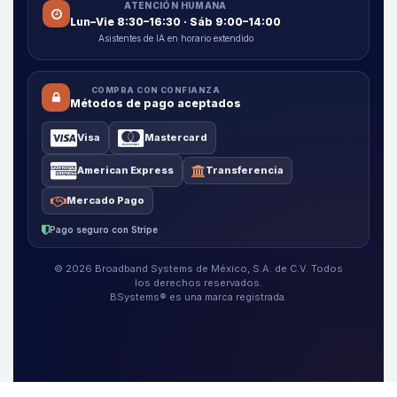
ATENCIÓN HUMANA
Lun–Vie 8:30–16:30 · Sáb 9:00–14:00
Asistentes de IA en horario extendido
COMPRA CON CONFIANZA
Métodos de pago aceptados
Visa
Mastercard
American Express
Transferencia
Mercado Pago
Pago seguro con Stripe
© 2026 Broadband Systems de México, S.A. de C.V. Todos
los derechos reservados.
BSystems® es una marca registrada.