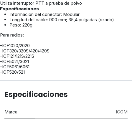
Utiliza interruptor PTT a prueba de polvo
Especificaciones
Información del conector: Modular
Longitud del cable: 900 mm; 35,4 pulgadas (rizado)
Peso: 220g
Para radios:
-ICF1020/2020
-ICF320/320S/420/420S
-ICF121/121S/221S
-ICF5021/3021
-ICF5061/6061
-ICF520/521
Especificaciones
Marca
ICOM