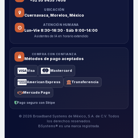
+52 55 9435 7408
UBICACIÓN
Cuernavaca, Morelos, México
ATENCIÓN HUMANA
Lun–Vie 8:30–16:30 · Sáb 9:00–14:00
Asistentes de IA en horario extendido
COMPRA CON CONFIANZA
Métodos de pago aceptados
Visa
Mastercard
American Express
Transferencia
Mercado Pago
Pago seguro con Stripe
© 2026 Broadband Systems de México, S.A. de C.V. Todos
los derechos reservados.
BSystems® es una marca registrada.