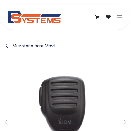
Ir al contenido
Micrófono para Móvil