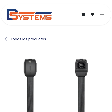
Ir al contenido
Todos los productos