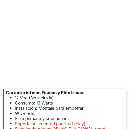
Características Físicas y Eléctricas:
12 Vcc (No incluida)
Consumo: 13 Watts
Instalación: Montaje para empotrar
WDR real.
Flujo primario y secundario.
Soporta solamente 1 puerta (1 relay).
Función de código QR: NO FUNCIONAL (está