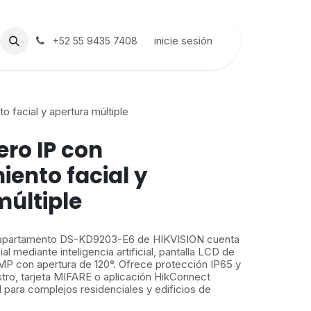
inicie sesión
+52 55 9435 7408
 facial y apertura múltiple
ero IP con
ento facial y
múltiple
ltiapartamento DS-KD9203-E6 de HIKVISION cuenta
l mediante inteligencia artificial, pantalla LCD de
MP con apertura de 120°. Ofrece protección IP65 y
stro, tarjeta MIFARE o aplicación HikConnect
l para complejos residenciales y edificios de