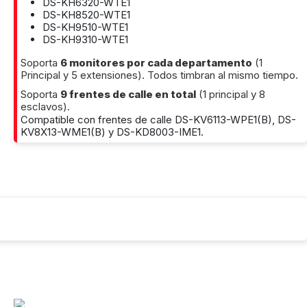
DS-KH6320-WTE1
DS-KH8520-WTE1
DS-KH9510-WTE1
DS-KH9310-WTE1
Soporta
6 monitores por cada departamento
(1
Principal y 5 extensiones). Todos timbran al mismo tiempo.
Soporta
9 frentes de calle en total
(1 principal y 8
esclavos).
Compatible con frentes de calle DS-KV6113-WPE1(B), DS-
KV8X13-WME1(B) y DS-KD8003-IME1.