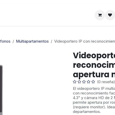
Satelital
Empresa
Catálogo
rfonos
Multiapartamentos
Videoportero IP con reconocimiento
Videoport
reconocimi
apertura 
(0 reseña)
El videoportero IP mu
con reconocimiento facia
4.3" y cámara HD de 2 
permite apertura por ro
(requiere monitor). Idea
departamentos.