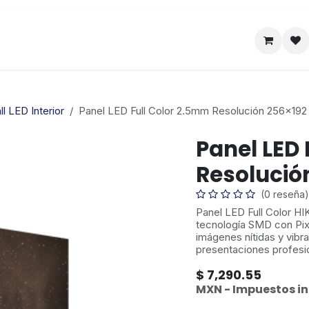
Satelital
Empresa
Catálogo
l LED Interior
Panel LED Full Color 2.5mm Resolución 256x192 I
Panel LED 
Resolución
(0 reseña)
Panel LED Full Color H
tecnología SMD con Pix
imágenes nítidas y vibran
presentaciones profesi
$
7,290.55
MXN - Impuestos in