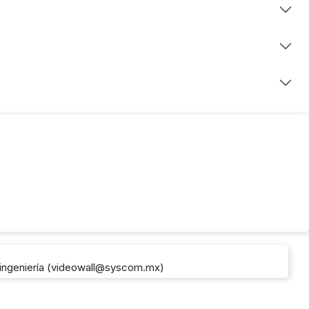
e ingeniería (videowall@syscom.mx)