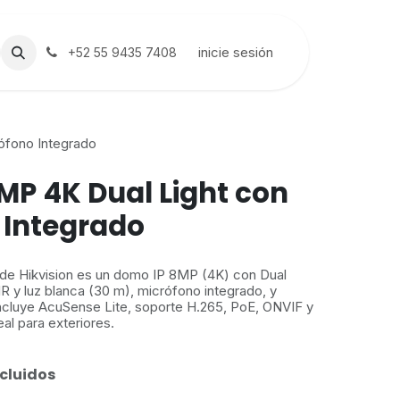
inicie sesión
+52 55 9435 7408
ófono Integrado
MP 4K Dual Light con
 Integrado
de Hikvision es un domo IP 8MP (4K) con Dual
IR y luz blanca (30 m), micrófono integrado, y
Incluye AcuSense Lite, soporte H.265, PoE, ONVIF y
al para exteriores.
cluidos