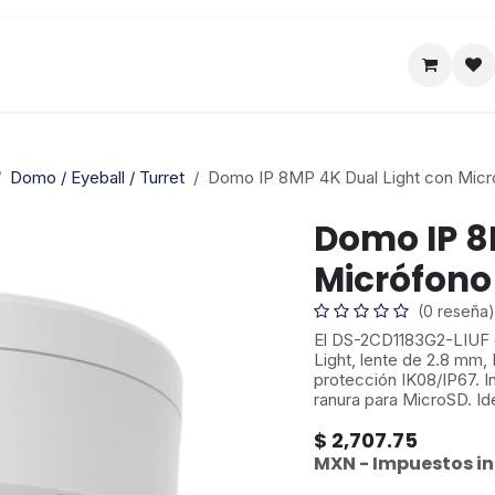
Satelital
Empresa
Catálogo
Domo / Eyeball / Turret
Domo IP 8MP 4K Dual Light con Micr
Domo IP 8
Micrófono
(0 reseña)
El DS-2CD1183G2-LIUF 
Light, lente de 2.8 mm, 
protección IK08/IP67. 
ranura para MicroSD. Ide
$
2,707.75
MXN - Impuestos in