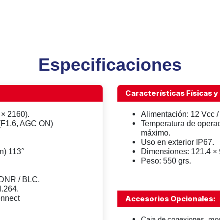
Especificaciones
Características Físicas y 
× 2160).
Alimentación: 12 Vcc /
 (F1.6, AGC ON)
Temperatura de opera
máximo.
Uso en exterior IP67.
n) 113°
Dimensiones: 121.4 ×
​Peso: 550 grs.
 DNR / BLC.
H.264.
onnect
Accesorios Opcionales:
Caja de conexiones, mo