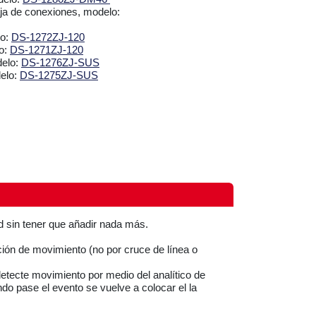
ja de conexiones, modelo:
lo:
DS-1272ZJ-120
o:
DS-1271ZJ-120
delo:
DS-1276ZJ-SUS
elo:
DS-1275ZJ-SUS
ed sin tener que añadir nada más.
ión de movimiento (no por cruce de línea o
etecte movimiento por medio del analítico de
do pase el evento se vuelve a colocar el la