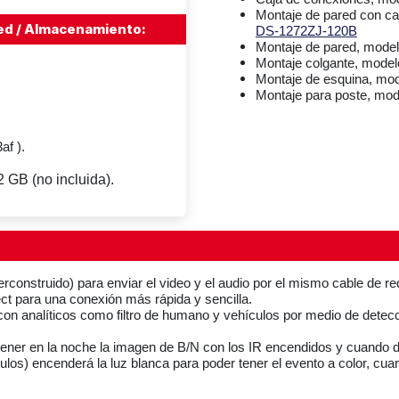
Montaje de pared con ca
Red / Almacenamiento:
DS-1272ZJ-120B
Montaje de pared, mode
Montaje colgante, model
Montaje de esquina, mo
Montaje para poste, mod
af ).
 GB (no incluida).
rconstruido) para enviar el video y el audio por el mismo cable de r
t para una conexión más rápida y sencilla.
on analíticos como filtro de humano y vehículos por medio de detecc
tener en la noche la imagen de B/N con los IR encendidos y cuando d
os) encenderá la luz blanca para poder tener el evento a color, cuan