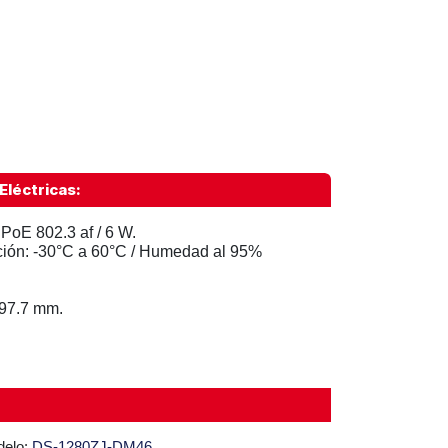
Eléctricas:
 PoE 802.3 af / 6 W.
ción: -30°C a 60°C / Humedad al 95%
 97.7 mm.
delo:
DS-1280ZJ-DM46