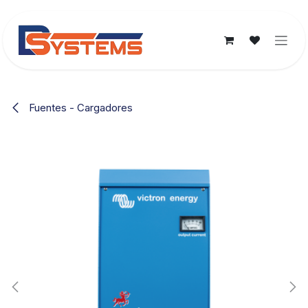
Ir al contenido
Fuentes - Cargadores