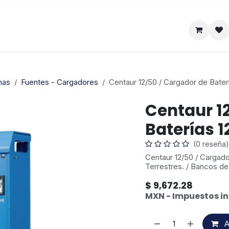
Satelital
Empresa
Catálogo
nas
Fuentes - Cargadores
Centaur 12/50 / Cargador de Baterí
Centaur 1
Baterías 1
(0 reseña)
Centaur 12/50 / Cargado
Terrestres. / Bancos d
$
9,672.28
MXN - Impuestos in
A