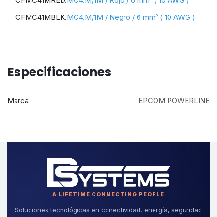
CFMC41MRED.
MC4.M/1
M / Rojo /
6 mm
( 10 AWG )
²
CFMC41MBLK.
MC4.M/1
M / Negro /
6 mm
( 10 AWG )
²
Especificaciones
Marca
EPCOM POWERLINE
A LIFETIME CONNECTING PEOPLE
Soluciones tecnológicas en conectividad, energía, seguridad