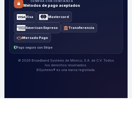
COMPRA CON CONFIANZA
Métodos de pago aceptados
Visa
Mastercard
American Express
Transferencia
Mercado Pago
Pago seguro con Stripe
© 2026 Broadband Systems de México, S.A. de C.V. Todos
los derechos reservados.
BSystems® es una marca registrada.