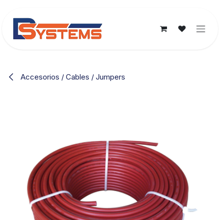
Ir al contenido
Accesorios / Cables / Jumpers