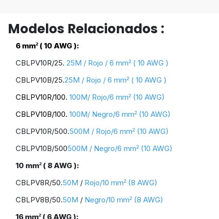
Modelos Relacionados :
6 mm
( 10 AWG ):
²
CBLPV10R/25.
25M / Rojo /
6 mm
( 10 AWG )
²
CBLPV10B/25.
25M / Rojo /
6 mm
( 10 AWG )
²
CBLPV10R/100.
100M
/
Rojo/6 mm
(10 AWG)
²
CBLPV10B/100.
100M
/
Negro/6 mm
(10 AWG)
²
CBLPV10R/500.
500M
/
Rojo/6 mm
(10 AWG)
²
CBLPV10B/500
500M
/ Negro
/6 mm
(10 AWG)
²
10 mm
( 8 AWG ):
²
CBLPV8R/50.
50M
/
Rojo/10 mm
(8 AWG)
²
CBLPV8B/50.
50M
/
Negro
/10 mm
(8 AWG)
²
16 mm
( 6 AWG ):
²