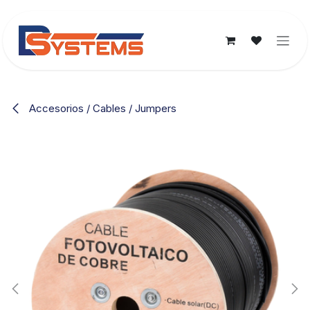
Ir al contenido
Accesorios / Cables / Jumpers