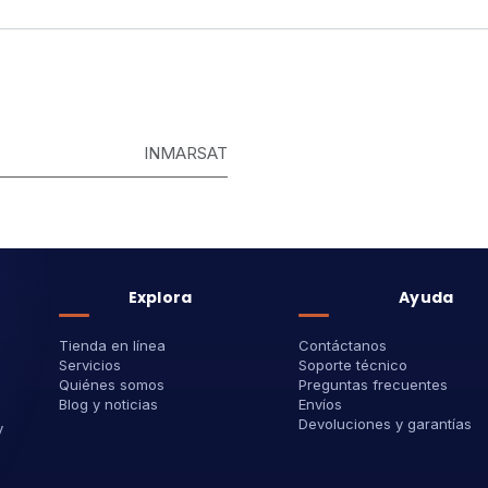
INMARSAT
Explora
Ayuda
Tienda en línea
Contáctanos
Servicios
Soporte técnico
Quiénes somos
Preguntas frecuentes
Blog y noticias
Envíos
Devoluciones y garantías
y