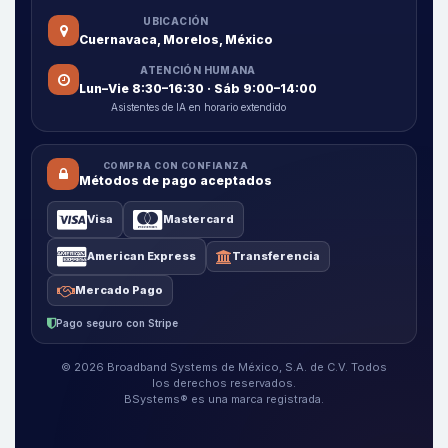
UBICACIÓN
Cuernavaca, Morelos, México
ATENCIÓN HUMANA
Lun–Vie 8:30–16:30 · Sáb 9:00–14:00
Asistentes de IA en horario extendido
COMPRA CON CONFIANZA
Métodos de pago aceptados
Visa
Mastercard
American Express
Transferencia
Mercado Pago
Pago seguro con Stripe
© 2026 Broadband Systems de México, S.A. de C.V. Todos
los derechos reservados.
BSystems® es una marca registrada.